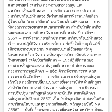
แพทยศาสตร์ ระหว่าง กระทรวงสาธารณสุข และ
มหาวิทยาลัยแม่ฟ้าหลวง -- การพิจารณา (ร่าง) ประกาศ
มหาวิทยาลัยแม่ฟ้าหลวง ข้อกำหนดในการพิจารณาคัดเลือก
ผู้รับรางวัล “อาจารย์ดีเด่น” มหาวิทยาลัยแม่ฟ้าหลวง -- การ
พิจารณาการขอขยายระยะเวลาการศึกษา สำหรับนักศึกษาที่จะ
หมดระยะเวลาการศึกษา ในภาคการศึกษาต้น ปีการศึกษา
2557 -- การพิจารณายกเลิกประกาศมหาวิทยาลัยแม่ฟ้าหลวง
เรื่อง แนวปฏิบัติในการบริหารจัดการ จัดซื้อจัดจ้างครุภัณฑ์ที่
เบิกจ่ายจากงบประมาณ หมวดตอบแทนใช้สอยและวัสดุ
โครงการค่าใช้จ่ายในการ สนับสนุนงานวิทยานิพนธ์ สาขาทาง
วิทยาศาสตร์ ระดับบัณฑิตศึกษา -- แนวปฏิบัติการเสนอ
เอกสารหลักสูตรของสถาบันอุดมศึกษา ต่อสำนักงานคณะ
กรรมการการอุดมศึกษา -- แจ้งมติการพิจารณาวาระ คณะ
กรรมการบัณฑิตศึกษา -- การพิจารณาการปรับปรุงหลักสูตร
เล็กน้อย กรณีการเปลี่ยนแปลงรายชื่ออาจารย์ประจำหลักสูตร
สำนักวิชาวิทยาศาสตร์ จำนวน 4 หลักสูตร -- การพิจารณา
การปรับปรุง “หลักสูตรศิลปศาสตรบัณฑิต สาขาจีนศึกษา
หลักสูตรฉบับปี พ.ศ. 2557” เป็น “หลักสูตรศิลปศาสตรบัณฑิต
สาขาวิชานโยบายและยุทธศาสตร์ของจีน หลักสูตรฉบับปี พ.ศ.
2558” -- บันทึกข้อตกลงความร่วมมือระหว่าง มหาวิทยาลัยแม่