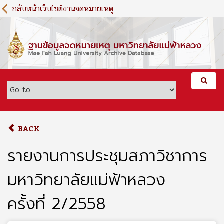
S
กลับหน้าเว็บไซต์งานจดหมายเหตุ
k
i
p
t
o
m
a
i
n
c
o
BACK
n
t
รายงานการประชุมสภาวิชาการ
e
n
มหาวิทยาลัยแม่ฟ้าหลวง
t
ครั้งที่ 2/2558