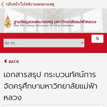
S
กลับหน้าเว็บไซต์งานจดหมายเหตุ
k
i
p
t
o
m
a
i
n
c
o
BACK
n
t
เอกสารสรุป กระบวนทัศน์การ
e
n
จัดครุศึกษามหาวิทยาลัยแม่ฟ้า
t
หลวง