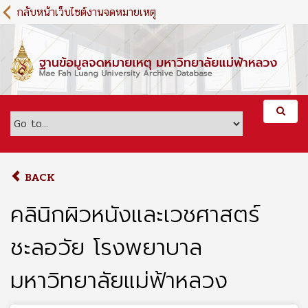
S
กลับหน้าเว็บไซต์งานจดหมายเหตุ
k
i
p
t
o
m
a
i
n
c
o
BACK
n
t
คลินิกผิวหนังและเวชศาสตร์
e
n
ชะลอวัย โรงพยาบาล
t
มหาวิทยาลัยแม่ฟ้าหลวง