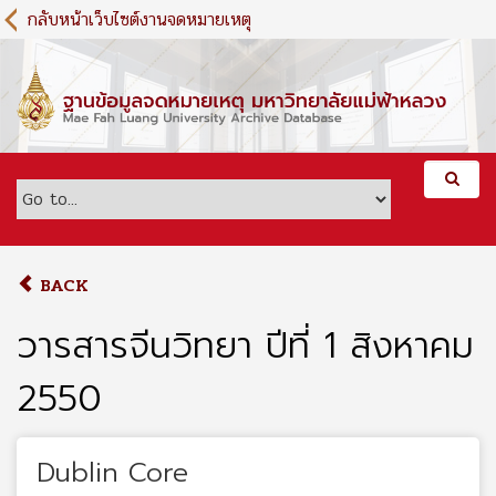
S
กลับหน้าเว็บไซต์งานจดหมายเหตุ
k
i
p
t
o
m
a
i
n
c
o
BACK
n
t
วารสารจีนวิทยา ปีที่ 1 สิงหาคม
e
n
2550
t
Dublin Core