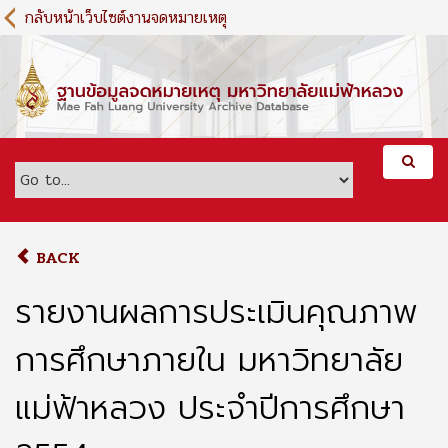
S
กลับหน้าเว็บไซต์งานจดหมายเหตุ
k
i
p
t
o
m
a
i
n
c
o
BACK
n
t
รายงานผลการประเมินคุณภาพ
e
n
การศึกษาภายใน มหาวิทยาลัย
t
แม่ฟ้าหลวง ประจำปีการศึกษา