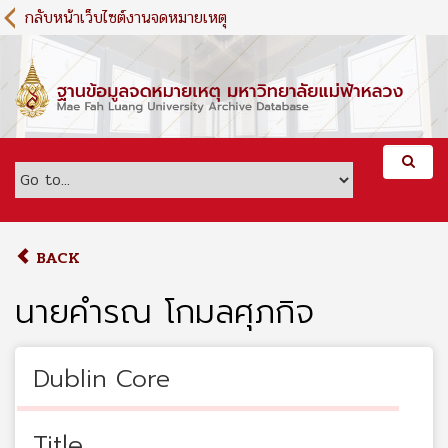
S
กลับหน้าเว็บไซต์งานจดหมายเหตุ
k
i
p
t
o
m
a
i
n
c
o
BACK
n
t
นายคำรณ โกมลศุภกิจ
e
n
t
Dublin Core
Title