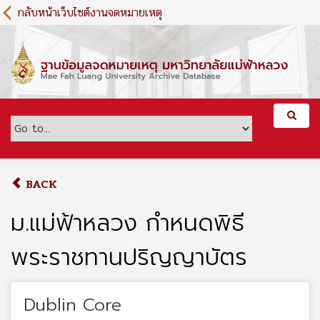
S
กลับหน้าเว็บไซต์งานจดหมายเหตุ
k
i
p
t
o
m
a
i
n
c
o
BACK
n
t
ม.แม่ฟ้าหลวง กำหนดพิธี
e
n
พระราชทานปริญญาบัตร
t
Dublin Core