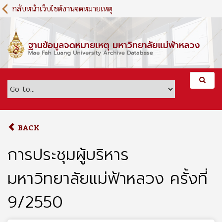
S
กลับหน้าเว็บไซต์งานจดหมายเหตุ
k
i
p
t
o
m
a
i
n
c
o
BACK
n
t
การประชุมผู้บริหาร
e
n
มหาวิทยาลัยแม่ฟ้าหลวง ครั้งที่
t
9/2550