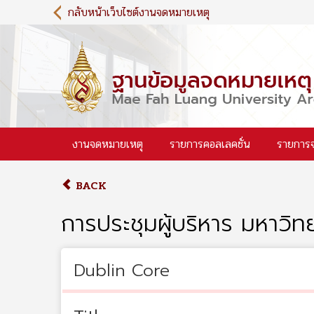
S
กลับหน้าเว็บไซต์งานจดหมายเหตุ
k
i
p
t
o
m
a
i
งานจดหมายเหตุ
รายการคอลเลคชั่น
รายการ
n
c
o
BACK
n
t
การประชุมผู้บริหาร มหาวิท
e
n
t
Dublin Core