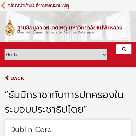
S
กลับหน้าเว็บไซต์งานจดหมายเหตุ
k
i
p
t
o
m
a
i
n
c
o
BACK
n
t
“ธัมมิกราชากับการปกครองใน
e
n
ระบอบประชาธิปไตย”
t
Dublin Core