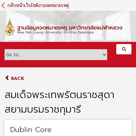
S
กลับหน้าเว็บไซต์งานจดหมายเหตุ
k
i
p
t
o
m
a
i
n
c
o
BACK
n
t
สมเด็จพระเทพรัตนราชสุดา
e
n
สยามบรมราชกุมารี
t
Dublin Core