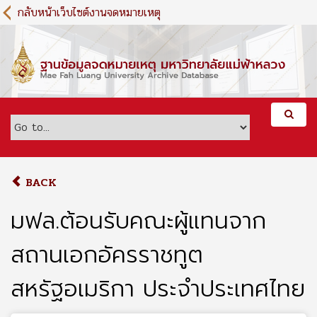
S
กลับหน้าเว็บไซต์งานจดหมายเหตุ
k
i
p
t
o
m
a
i
n
c
o
BACK
n
t
มฟล.ต้อนรับคณะผู้แทนจาก
e
n
สถานเอกอัครราชทูต
t
สหรัฐอเมริกา ประจำประเทศไทย