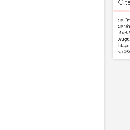
Cit
มหาวิ
มหาอำน
Archi
Augus
https
w/95