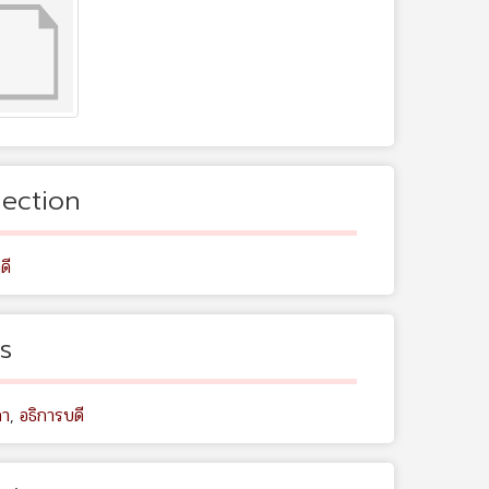
lection
ิดี
s
ถา
,
อธิการบดี