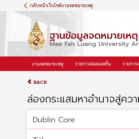
S
กลับหน้าเว็บไซต์งานจดหมายเหตุ
k
i
p
t
o
m
a
i
งานจดหมายเหตุ
รายการคอลเลคชั่น
รายการ
n
c
o
BACK
n
t
ล่องกระแสมหาอำนาจสู่ความ
e
n
t
Dublin Core