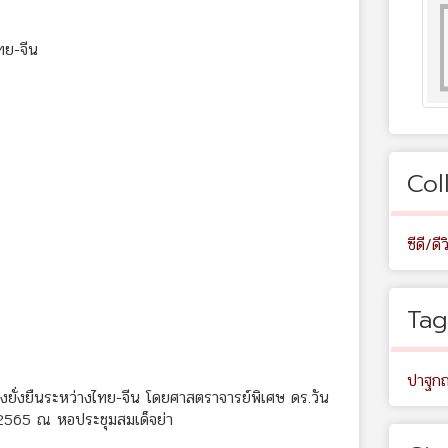
ทย-จีน
Col
ซีดี/ดีว
Tag
ปาฐก
ยั่งยืนระหว่างไทย-จีน โดยศาสตราจารย์พิเศษ ดร.วัน
 2565 ณ หอประชุมสมเด็จย่า