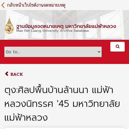
S
กลับหน้าเว็บไซต์งานจดหมายเหตุ
k
i
p
t
o
m
a
i
n
c
o
BACK
n
t
ตุง:ศิลปพื้นบ้านล้านนา แม่ฟ้า
e
n
หลวงนิทรรศ '45 มหาวิทยาลัย
t
แม่ฟ้าหลวง