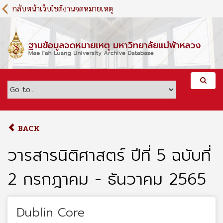
S
กลับหน้าเว็บไซต์งานจดหมายเหตุ
k
i
p
t
o
m
a
i
n
c
o
BACK
n
t
วารสารนิติศาสตร์ ปีที่ 5 ฉบับที่
e
n
2 กรกฎาคม - ธันวาคม 2565
t
Dublin Core