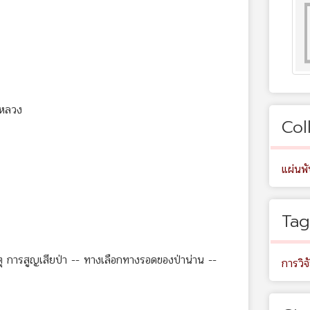
าหลวง
Col
แผ่นพ
Tag
ุ การสูญเสียป่า -- ทางเลือกทางรอดของป่าน่าน --
การวิจ