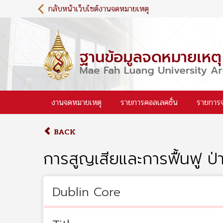
S
กลับหน้าเว็บไซต์งานจดหมายเหตุ
k
i
p
t
o
m
a
i
งานจดหมายเหตุ
รายการคอลเลคชั่น
รายการ
n
c
o
BACK
n
t
การสูญเสียและการฟื้นฟู ป่า
e
n
t
Dublin Core