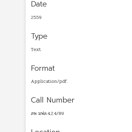
Date
2559
Type
Text
Format
Application/pdf.
Call Number
สพ มฟล.4.2.4/89