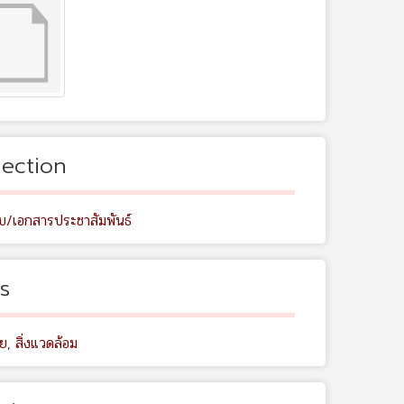
lection
ับ/เอกสารประชาสัมพันธ์
s
ัย
,
สิ่งแวดล้อม