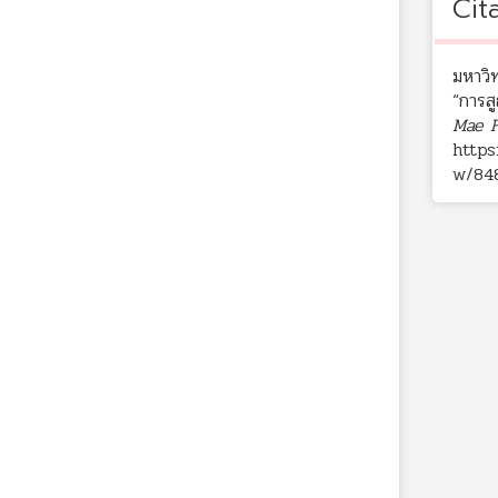
Cit
มหาวิท
“การสู
Mae F
https
w/84