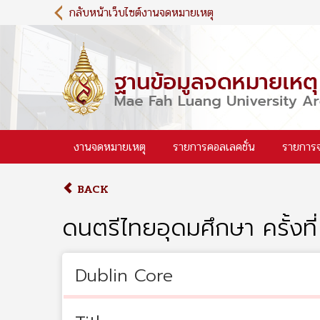
S
กลับหน้าเว็บไซต์งานจดหมายเหตุ
k
i
p
t
o
m
a
i
งานจดหมายเหตุ
รายการคอลเลคชั่น
รายการ
n
c
o
BACK
n
t
ดนตรีไทยอุดมศึกษา ครั้งท
e
n
t
Dublin Core