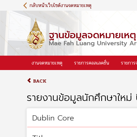
S
กลับหน้าเว็บไซต์งานจดหมายเหตุ
k
i
p
t
o
m
a
i
งานจดหมายเหตุ
รายการคอลเลคชั่น
รายการ
n
c
o
BACK
n
t
รายงานข้อมูลนักศึกษาใหม่
e
n
t
Dublin Core