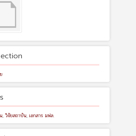
lection
ัย
s
น
,
วิจัยสถาบัน
,
เอกสาร มฟล.