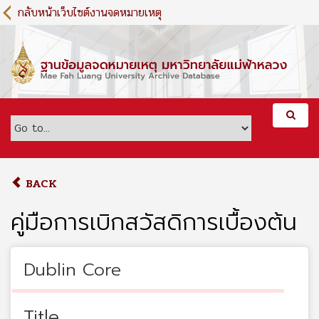
S
กลับหน้าเว็บไซต์งานจดหมายเหตุ
k
i
p
t
o
m
a
i
n
c
o
BACK
n
t
คู่มือการเบิกสวัสดิการเบื้องต้น
e
n
t
Dublin Core
Title