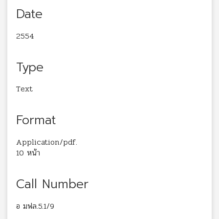
Date
2554
Type
Text
Format
Application/pdf.
10 หน้า
Call Number
อ มฟล.5.1/9