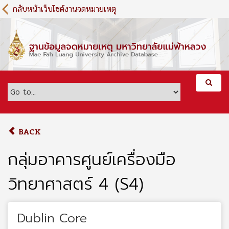
S
กลับหน้าเว็บไซต์งานจดหมายเหตุ
k
i
p
t
o
m
a
i
n
c
o
BACK
n
t
กลุ่มอาคารศูนย์เครื่องมือ
e
n
วิทยาศาสตร์ 4 (S4)
t
Dublin Core