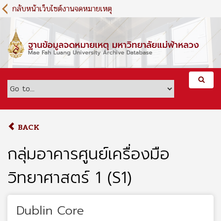
S
กลับหน้าเว็บไซต์งานจดหมายเหตุ
k
i
p
t
o
m
a
i
n
c
o
BACK
n
t
กลุ่มอาคารศูนย์เครื่องมือ
e
n
วิทยาศาสตร์ 1 (S1)
t
Dublin Core