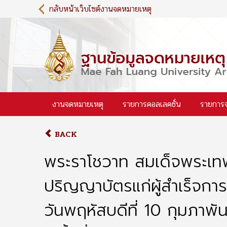
S
กลับหน้าเว็บไซต์งานจดหมายเหตุ
k
i
p
t
o
m
a
i
งานจดหมายเหตุ
รายการคอลเลคชั่น
รายการ
n
c
o
BACK
n
t
พระราโชวาท สมเด็จพระเทพ
e
n
ปริญญาบัตรแก่ผู้สำเร็จก
t
วันพฤหัสบดีที่ 10 กุมภาพ