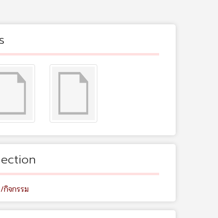
s
lection
ร/กิจกรรม