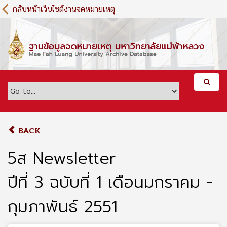
S
กลับหน้าเว็บไซต์งานจดหมายเหตุ
k
i
p
t
o
m
a
i
n
c
o
BACK
n
t
5ส Newsletter
e
n
ปีที่ 3 ฉบับที่ 1 เดือนมกราคม -
t
กุมภาพันธ์ 2551