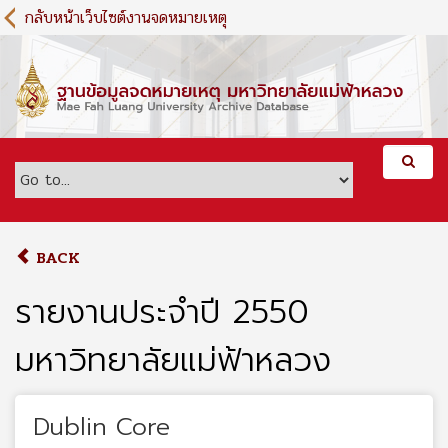
S
กลับหน้าเว็บไซต์งานจดหมายเหตุ
k
i
p
t
o
m
a
i
n
c
o
BACK
n
t
รายงานประจำปี 2550
e
n
มหาวิทยาลัยแม่ฟ้าหลวง
t
Dublin Core