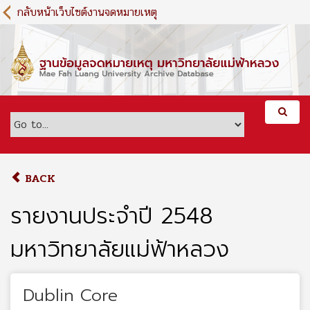
S
กลับหน้าเว็บไซต์งานจดหมายเหตุ
k
i
p
t
o
m
a
i
n
c
o
BACK
n
t
รายงานประจำปี 2548
e
n
มหาวิทยาลัยแม่ฟ้าหลวง
t
Dublin Core