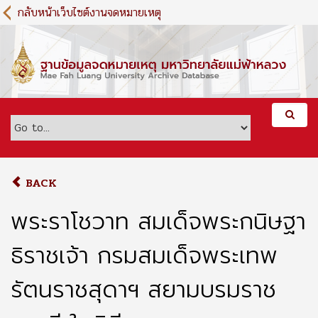
S
กลับหน้าเว็บไซต์งานจดหมายเหตุ
k
i
p
t
o
m
a
i
n
c
o
BACK
n
t
พระราโชวาท สมเด็จพระกนิษฐา
e
n
ธิราชเจ้า กรมสมเด็จพระเทพ
t
รัตนราชสุดาฯ สยามบรมราช