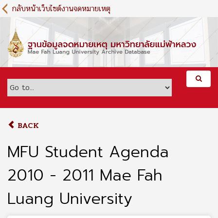
S
กลับหน้าเว็บไซต์งานจดหมายเหตุ
k
i
p
t
o
m
a
i
n
c
o
BACK
n
t
MFU Student Agenda
e
n
2010 - 2011 Mae Fah
t
Luang University