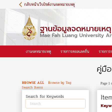
S
กลับหน้าเว็บไซต์งานจดหมายเหตุ
k
i
p
t
o
m
a
i
งานจดหมายเหตุ
รายการคอลเลคชั่น
รายการ
n
c
o
คู่มือ
n
t
e
BROWSE ALL
Browse by Tag
Page 1 
n
Search Items
t
Ite
Search for Keywords
Keyw