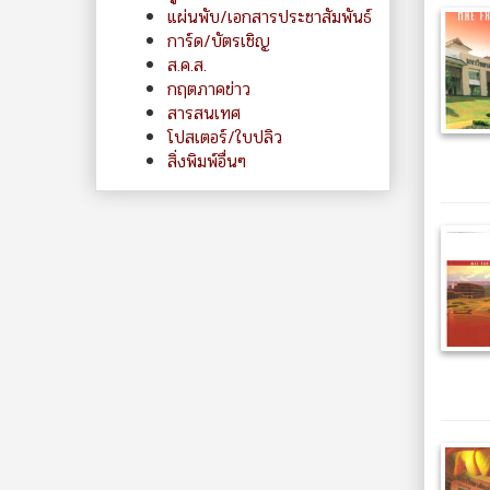
แผ่นพับ/เอกสารประชาสัมพันธ์
การ์ด/บัตรเชิญ
ส.ค.ส.
กฤตภาคข่าว
สารสนเทศ
โปสเตอร์/ใบปลิว
สิ่งพิมพ์อื่นๆ