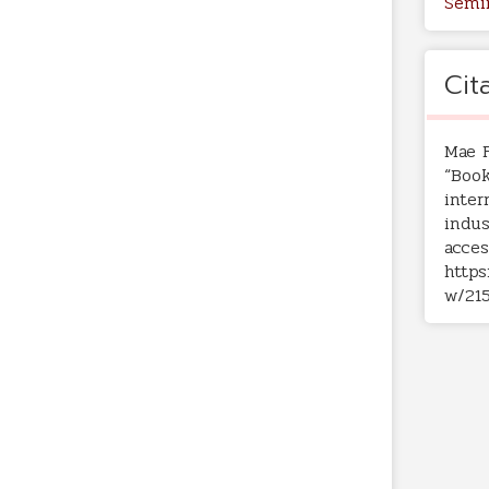
Semi
Cit
Mae F
“Book
inter
indus
acces
https
w/21