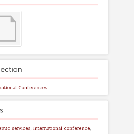
lection
national Conferences
s
emic services
,
International conference
,