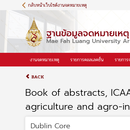
S
กลับหน้าเว็บไซต์งานจดหมายเหตุ
k
i
p
t
o
m
a
i
งานจดหมายเหตุ
รายการคอลเลคชั่น
รายการ
n
c
o
BACK
n
t
Book of abstracts, ICA
e
n
agriculture and agro-i
t
Dublin Core