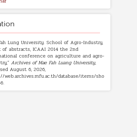
nar
ation
ah Lung University. School of Agro-Industry,
 of abstracts, ICAAI 2014 the 2nd
national conference on agriculture and agro-
try,”
Archives of Mae Fah Luang University
,
sed August 6, 2026,
://web.archives.mfu.ac.th/database/items/sho
56
.