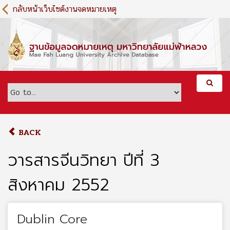
S
กลับหน้าเว็บไซต์งานจดหมายเหตุ
k
i
p
t
o
m
a
i
n
c
o
BACK
n
t
วารสารจีนวิทยา ปีที่ 3
e
n
สิงหาคม 2552
t
Dublin Core