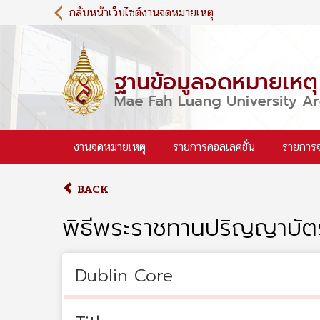
S
กลับหน้าเว็บไซต์งานจดหมายเหตุ
k
i
p
t
o
m
a
i
งานจดหมายเหตุ
รายการคอลเลคชั่น
รายการ
n
c
o
BACK
n
t
พิธีพระราชทานปริญญาบัตร
e
n
t
Dublin Core