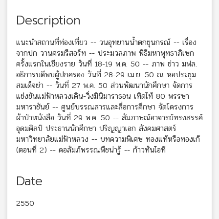
Description
แนะนำสถานที่ท่องเที่ยว -- วนอุทยานน้ำตกขุนกรณ์ -- เรื่อง
จากปก วานศรมรีสอร์ท -- ประมวลภาพ พิธีมหาพุทธาภิเษก
ครั้งแรกในเชียงราย วันที่ 18-19 พ.ค. 50 -- ภาพ ข่าว มฟล.
อธิการบดีพบผู้ปกครอง วันที่ 28-29 เม.ย. 50 ณ หอประชุม
สมเด็จย่า -- วันที่ 27 พ.ค. 50 ส่วนพัฒนานักศึกษา จัดการ
แข่งขันแม่ฟ้าหลวงเดิน-วิ่งมินิมาราธอน เทิดไท้ 80 พรรษา
มหาราชันย์ -- ศูนย์บรรณสารและสื่อการศึกษา จัดโครงการ
ผ้าป่าหนังสือ วันที่ 29 พ.ค. 50 -- สัมภาษณ์อาจารย์ทรงสรรค์
อุดมศิลป์ ประธานนักศึกษา ปริญญาเอก สังคมศาสตร์
มหาวิทยาลัยแม่ฟ้าหลวง -- บทความพิเศษ ทองแท้หรือทองเก๊
(ตอนที่ 2) -- คอลัมภ์พรรณพืชน่ารู้ -- ก้าวทันไอที
Date
2550