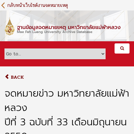
S
กลับหน้าเว็บไซต์งานจดหมายเหตุ
k
i
p
t
o
m
a
i
n
c
o
BACK
n
t
จดหมายข่าว มหาวิทยาลัยแม่ฟ้า
e
n
หลวง
t
ปีที่ 3 ฉบับที่ 33 เดือนมิถุนายน