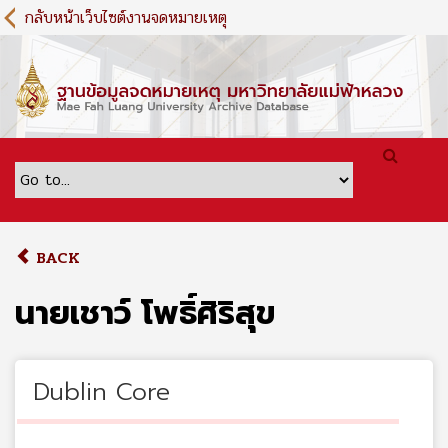
S
กลับหน้าเว็บไซต์งานจดหมายเหตุ
k
i
p
t
o
m
a
i
n
c
o
BACK
n
t
นายเชาว์ โพธิ์ศิริสุข
e
n
t
Dublin Core