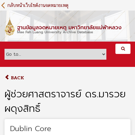
S
กลับหน้าเว็บไซต์งานจดหมายเหตุ
k
i
p
t
o
m
a
i
n
c
o
BACK
n
t
ผู้ช่วยศาสตราจารย์ ดร.มารวย
e
n
ผดุงสิทธิ์
t
Dublin Core