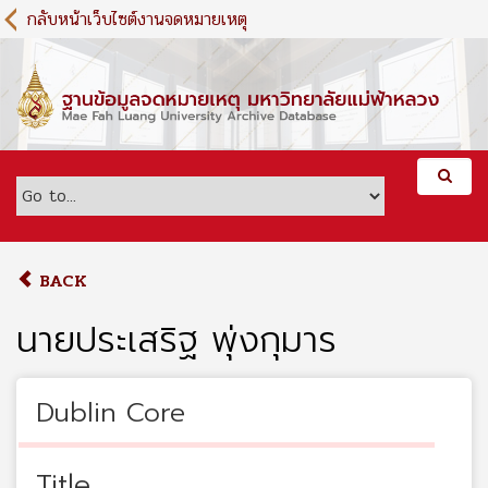
S
กลับหน้าเว็บไซต์งานจดหมายเหตุ
k
i
p
t
o
m
a
i
n
c
o
BACK
n
t
นายประเสริฐ พุ่งกุมาร
e
n
t
Dublin Core
Title