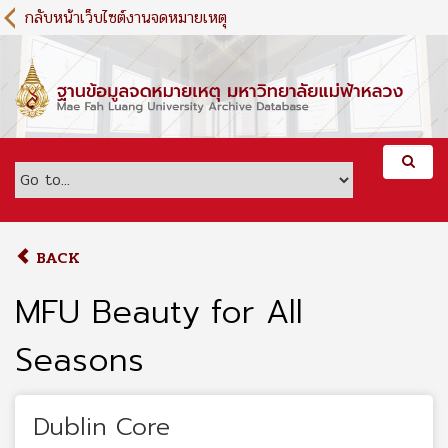
S
กลับหน้าเว็บไซต์งานจดหมายเหตุ
k
i
p
t
o
m
a
i
n
c
o
BACK
n
t
MFU Beauty for All
e
n
Seasons
t
Dublin Core