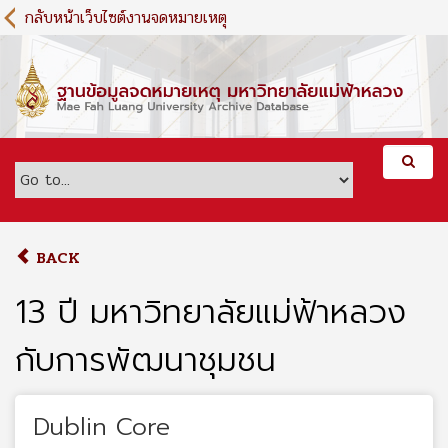
S
กลับหน้าเว็บไซต์งานจดหมายเหตุ
k
i
p
t
o
m
a
i
n
c
o
BACK
n
t
13 ปี มหาวิทยาลัยแม่ฟ้าหลวง
e
n
กับการพัฒนาชุมชน
t
Dublin Core