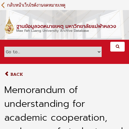
S
กลับหน้าเว็บไซต์งานจดหมายเหตุ
k
i
p
t
o
m
a
i
n
c
o
BACK
n
t
Memorandum of
e
n
understanding for
t
academic cooperation,