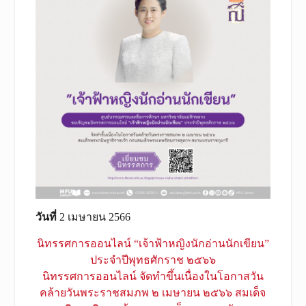
วันที่
2 เมษายน 2566
นิทรรศการออนไลน์ “เจ้าฟ้าหญิงนักอ่านนักเขียน”
ประจำปีพุทธศักราช ๒๕๖๖
นิทรรศการออนไลน์ จัดทำขึ้นเนื่องในโอกาสวัน
คล้ายวันพระราชสมภพ ๒ เมษายน ๒๕๖๖ สมเด็จ