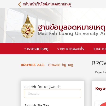
S
กลับหน้าเว็บไซต์งานจดหมายเหตุ
k
i
p
t
o
m
a
i
งานจดหมายเหตุ
รายการคอลเลคชั่น
รายการ
n
c
o
BROW
n
BROWSE ALL
Browse by Tag
t
Page 1 
e
n
t
Search for Keywords
Keyw
Search By Tag