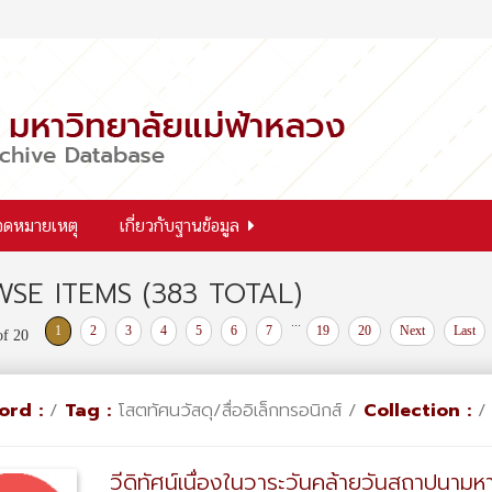
จดหมายเหตุ
เกี่ยวกับฐานข้อมูล
SE ITEMS (383 TOTAL)
...
1
2
3
4
5
6
7
19
20
Next
Last
of 20
ord :
/
Tag :
โสตทัศนวัสดุ/สื่ออิเล็กทรอนิกส์ /
Collection :
วีดิทัศน์เนื่องในวาระวันคล้ายวันสถาปนามห