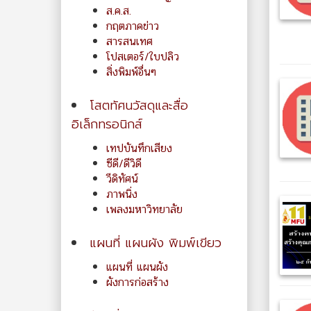
ส.ค.ส.
กฤตภาคข่าว
สารสนเทศ
โปสเตอร์/ใบปลิว
สิ่งพิมพ์อื่นๆ
โสตทัศนวัสดุและสื่อ
อิเล็กทรอนิกส์
เทปบันทึกเสียง
ซีดี/ดีวิดี
วีดิทัศน์
ภาพนิ่ง
เพลงมหาวิทยาลัย
แผนที่ แผนผัง พิมพ์เขียว
แผนที่ แผนผัง
ผังการก่อสร้าง