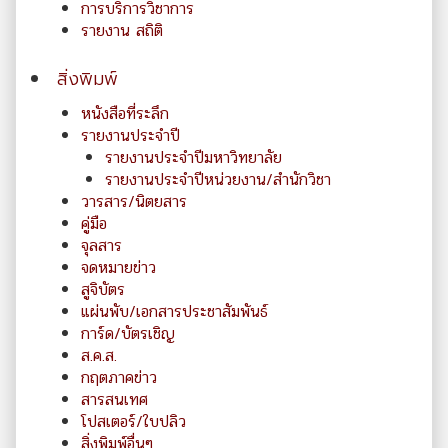
การบริการวิชาการ
รายงาน สถิติ
สิ่งพิมพ์
หนังสือที่ระลึก
รายงานประจำปี
รายงานประจำปีมหาวิทยาลัย
รายงานประจำปีหน่วยงาน/สำนักวิชา
วารสาร/นิตยสาร
คู่มือ
จุลสาร
จดหมายข่าว
สูจิบัตร
แผ่นพับ/เอกสารประชาสัมพันธ์
การ์ด/บัตรเชิญ
ส.ค.ส.
กฤตภาคข่าว
สารสนเทศ
โปสเตอร์/ใบปลิว
สิ่งพิมพ์อื่นๆ