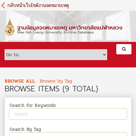
S
กลับหน้าเว็บไซต์งานจดหมายเหตุ
k
i
p
t
o
m
a
i
n
c
o
BROWSE ALL
Browse by Tag
n
BROWSE ITEMS (9 TOTAL)
t
e
n
Search for Keywords
t
Search By Tag