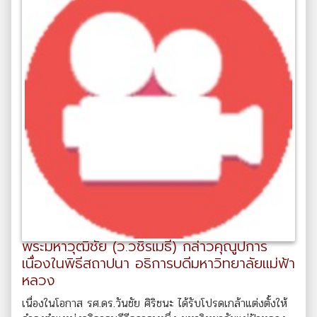
พระมหาวุฒิชัย (ว.วชิรเมธี) กล่าวคุณูปการ
เนื่องในพิธีสถาปนา อธิการบดีมหาวิทยาลัยแม่ฟ้า
หลวง
เนื่องในโอกาส รศ.ดร.วันชัย ศิริชนะ ได้รับโปรดเกล้าแต่งตั้งให้