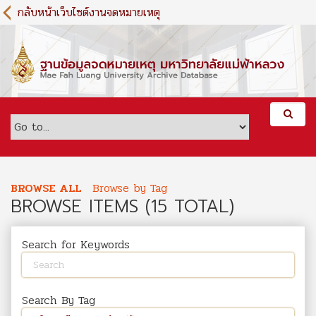
S
กลับหน้าเว็บไซต์งานจดหมายเหตุ
k
i
p
t
o
m
a
i
n
c
o
BROWSE ALL
Browse by Tag
n
BROWSE ITEMS (15 TOTAL)
t
e
n
Search for Keywords
t
Search By Tag