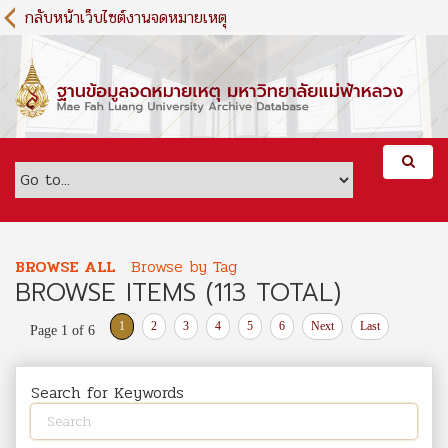
S
กลับหน้าเว็บไซต์งานจดหมายเหตุ
k
i
p
t
o
m
a
i
n
c
o
BROWSE ALL
Browse by Tag
n
BROWSE ITEMS (113 TOTAL)
t
e
1
2
3
4
5
6
Next
Last
Page 1 of 6
n
t
Search for Keywords