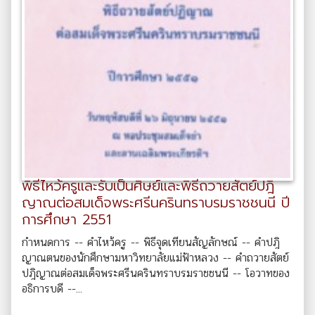
พิธีไหว้ครูและรับเป็นศิษย์และพิธีถวายสัตย์ปฎิ
ญาณต่อสมเด็จพระศรีนครินทราบรมราชชนนี ปี
การศึกษา 2551
กำหนดการ -- คำไหว้ครู -- พิธีจุดเทียนสัญลักษณ์ -- คำปฎิ
ญาณตนของนักศึกษามหาวิทยาลัยแม่ฟ้าหลวง -- คำถวายสัตย์
ปฎิญาณต่อสมเด็จพระศรีนครินทราบรมราชชนนี -- โอวาทของ
อธิการบดี --...