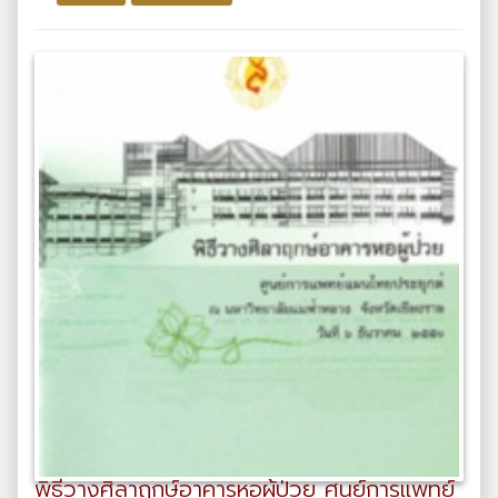
พิธีวางศิลาฤกษ์อาคารหอผู้ป่วย ศูนย์การแพทย์