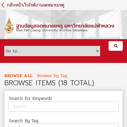
S
กลับหน้าเว็บไซต์งานจดหมายเหตุ
k
i
p
t
o
m
a
i
n
c
o
BROWSE ALL
Browse by Tag
n
BROWSE ITEMS (18 TOTAL)
t
e
n
Search for Keywords
t
Search By Tag