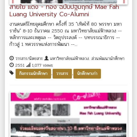
สายใย แดง - ทอง ฉบับปฐมฤกษ์ Mae Fah
Luang University Co-Alumni
งานดนตรีไทยอุดมศึกษา ครั้งที่ 35 "เทิดไท้ 80 พรรษา มหา
ราชัน" 8-10 ธันวาคม 2550 ณ มหาวิทยาลัยแม่ฟ้าหลวง --
หลักการและเหตุผล -- วัตถุประสงค์ -- บทบรรณาธิการ --
ก้าวสู่ 1 ทศวรรษแห่งการพัฒนา --...
วารสาร/นิตยสาร
มหาวิทยาลัยแม่ฟ้าหลวง. ส่วนพัฒนานักศึกษา
2551
1,077 views
,
,
กิจกรรมนักศึกษา
วารสาร
นักศึกษาเก่า