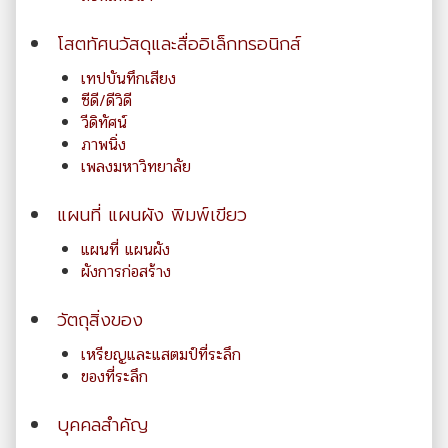
โสตทัศนวัสดุและสื่ออิเล็กทรอนิกส์
เทปบันทึกเสียง
ซีดี/ดีวิดี
วีดิทัศน์
ภาพนิ่ง
เพลงมหาวิทยาลัย
แผนที่ แผนผัง พิมพ์เขียว
แผนที่ แผนผัง
ผังการก่อสร้าง
วัตถุสิ่งของ
เหรียญและแสตมป์ที่ระลึก
ของที่ระลึก
บุคคลสำคัญ