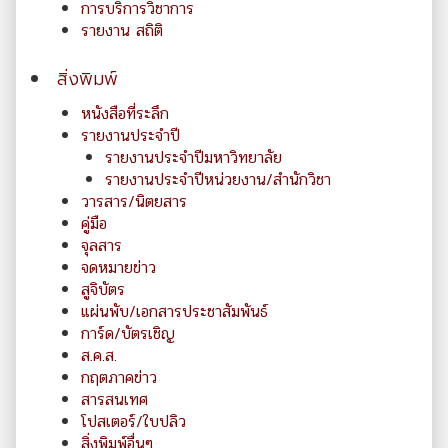
การบริการวิชาการ
รายงาน สถิติ
สิ่งพิมพ์
หนังสือที่ระลึก
รายงานประจำปี
รายงานประจำปีมหาวิทยาลัย
รายงานประจำปีหน่วยงาน/สำนักวิชา
วารสาร/นิตยสาร
คู่มือ
จุลสาร
จดหมายข่าว
สูจิบัตร
แผ่นพับ/เอกสารประชาสัมพันธ์
การ์ด/บัตรเชิญ
ส.ค.ส.
กฤตภาคข่าว
สารสนเทศ
โปสเตอร์/ใบปลิว
สิ่งพิมพ์อื่นๆ