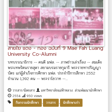
สายใย แดง - ทอง ฉบับที่ 9 Mae Fah Luang
University Co-Alumni
บทบรรณาธิการ -- คนดี มฟล. -- ภาพข่าวเล่าเรื่อง -- สมเด็จ
พระเทพรัตนราชสุดา สยามบรมราชกุมารี พระราชทาปริญญา
บัตร แก่ผู้สำเร็จการศึกษา มฟล. ประจำปีการสึกษา 2552
จำนวน 1,392 คน -- พระราโชวาท --...
วารสาร/นิตยสาร
มหาวิทยาลัยแม่ฟ้าหลวง. ส่วนพัฒนานักศึกษา
2554
950 views
,
,
กิจกรรมนักศึกษา
วารสาร
นักศึกษาเก่า