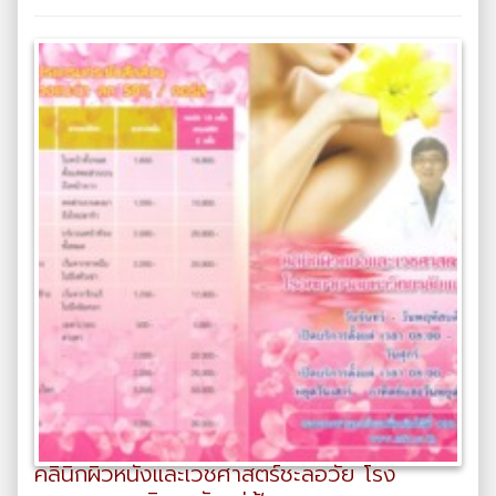
คลินิกผิวหนังและเวชศาสตร์ชะลอวัย โรง