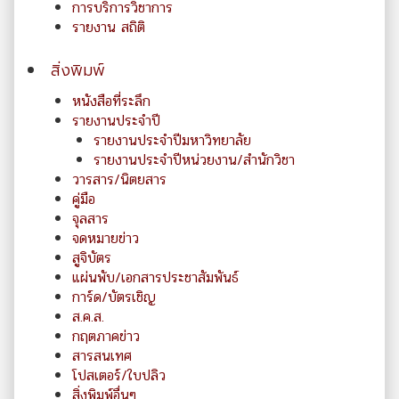
การบริการวิชาการ
รายงาน สถิติ
สิ่งพิมพ์
หนังสือที่ระลึก
รายงานประจำปี
รายงานประจำปีมหาวิทยาลัย
รายงานประจำปีหน่วยงาน/สำนักวิชา
วารสาร/นิตยสาร
คู่มือ
จุลสาร
จดหมายข่าว
สูจิบัตร
แผ่นพับ/เอกสารประชาสัมพันธ์
การ์ด/บัตรเชิญ
ส.ค.ส.
กฤตภาคข่าว
สารสนเทศ
โปสเตอร์/ใบปลิว
สิ่งพิมพ์อื่นๆ