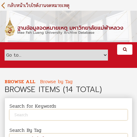
S
กลับหน้าเว็บไซต์งานจดหมายเหตุ
k
i
p
t
o
m
a
i
n
c
o
BROWSE ALL
Browse by Tag
n
BROWSE ITEMS (14 TOTAL)
t
e
n
Search for Keywords
t
Search By Tag