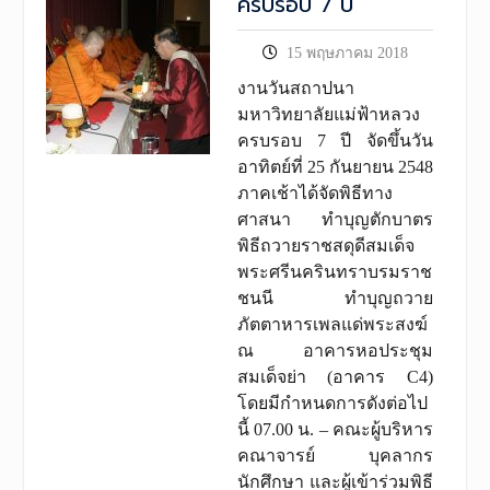
ครบรอบ 7 ปี
15 พฤษภาคม 2018
งานวันสถาปนา
มหาวิทยาลัยแม่ฟ้าหลวง
ครบรอบ 7 ปี จัดขึ้นวัน
อาทิตย์ที่ 25 กันยายน 2548
ภาคเช้าได้จัดพิธีทาง
ศาสนา ทำบุญตักบาตร
พิธีถวายราชสดุดีสมเด็จ
พระศรีนครินทราบรมราช
ชนนี ทำบุญถวาย
ภัตตาหารเพลแด่พระสงฆ์
ณ อาคารหอประชุม
สมเด็จย่า (อาคาร C4)
โดยมีกำหนดการดังต่อไป
นี้ 07.00 น. – คณะผู้บริหาร
คณาจารย์ บุคลากร
นักศึกษา และผู้เข้าร่วมพิธี