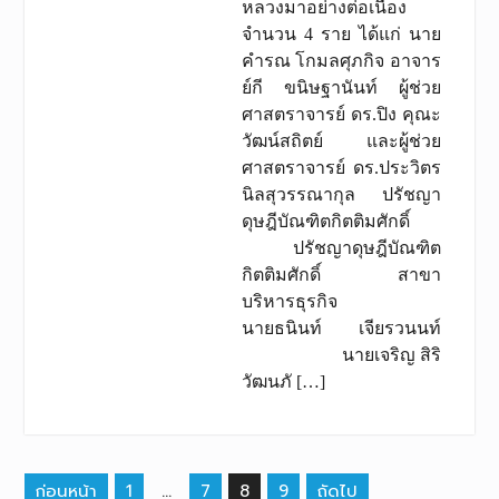
หลวงมาอย่างต่อเนื่อง
จำนวน 4 ราย ได้แก่ นาย
คํารณ โกมลศุภกิจ อาจาร
ย์กี ขนิษฐานันท์ ผู้ช่วย
ศาสตราจารย์ ดร.ปิง คุณะ
วัฒน์สถิตย์ และผู้ช่วย
ศาสตราจารย์ ดร.ประวิตร
นิลสุวรรณากุล ปรัชญา
ดุษฎีบัณฑิตกิตติมศักดิ์
ปรัชญาดุษฎีบัณฑิต
กิตติมศักดิ์ สาขา
บริหารธุรกิจ
นายธนินท์ เจียรวนนท์
นายเจริญ สิริ
วัฒนภั […]
เมนู
ก่อนหน้า
1
…
7
8
9
ถัดไป