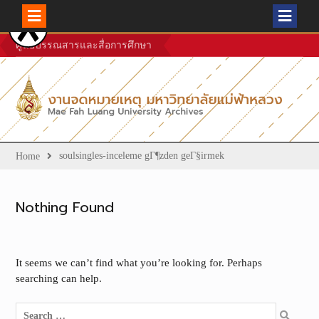
Skip
ศูนย์บรรณสารและสื่อการศึกษา
to
content
soulsingles-inceleme gГ¶zden geГ§irmek
Home
Nothing Found
It seems we can’t find what you’re looking for. Perhaps
searching can help.
Search