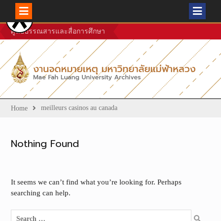
Skip
ศูนย์บรรณสารและสื่อการศึกษา
to
content
meilleurs casinos au canada
Home
Nothing Found
It seems we can’t find what you’re looking for. Perhaps
searching can help.
Search