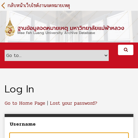
S
กลับหน้าเว็บไซต์งานจดหมายเหตุ
k
i
p
t
o
m
a
i
n
c
o
n
Log In
t
e
Go to Home Page
|
Lost your password?
n
t
Username