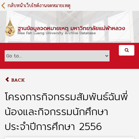
S
กลับหน้าเว็บไซต์งานจดหมายเหตุ
k
i
p
t
o
m
a
i
n
c
o
BACK
n
t
โครงการกิจกรรมสัมพันธ์ฉันพี่
e
n
น้องและกิจกรรมนักศึกษา
t
ประจำปีการศึกษา 2556